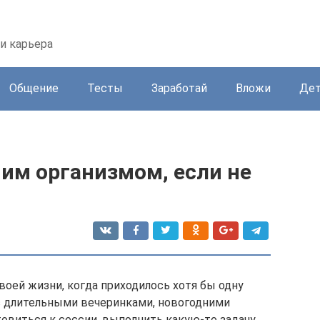
 и карьера
Общение
Тесты
Заработай
Вложи
Де
им организмом, если не
оей жизни, когда приходилось хотя бы одну
о с длительными вечеринками, новогодними
овиться к сессии, выполнить какую-то задачу,