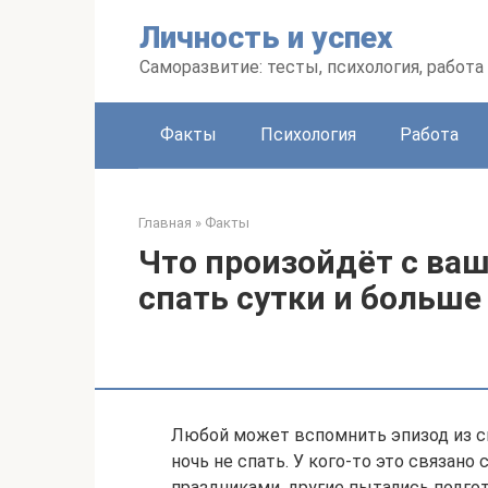
Перейти
Личность и успех
к
контенту
Саморазвитие: тесты, психология, работа
Факты
Психология
Работа
Главная
»
Факты
Что произойдёт с ваш
спать сутки и больше
Любой может вспомнить эпизод из св
ночь не спать. У кого-то это связан
праздниками, другие пытались подгот