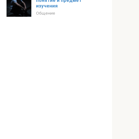
понятие и предмет
изучения
Общение