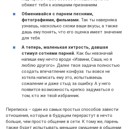
обяжет тебя к излишним признаниям.
Обменивайся с парнем песнями,
фотографиями, фильмами.
Так ты наверняка
узнаешь, насколько схожи ваши вкусы, а также
дашь ему понять, что его оценка имеет значение
для тебя.
А теперь, маленькая хитрость, давшая
стимул сотнями парней.
Как бы невзначай
напиши ему нечто вроде «Извини, Саша, но я
люблю другого». Далее твоя задача полностью
создать впечатление конфуза: ты вовсе не
хотела написать ему это, испытываешь
сожаление и даже стыд за ошибку. А у него
появится возможность крепко задуматься о
том, кто же твой избранник.
Переписка – один из самых простых способов завести
отношения, которые в будущем перерастут в нечто
больше, чем просто общение в сети. К тому же, парень
также будет испытывать меньшее смущение в общении