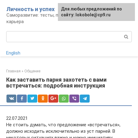
Перейти
Личность и успех
Для любых предложений по
к
Саморазвитие: тесты, психология, работа и
сайту: lokobole@cp9.ru
контенту
карьера
Поиск:
English
Главная
»
Общение
Как заставить парня захотеть с вами
встречаться: подробная инструкция
22.07.2021
Не стоить думать, что предложение «встречаться»,
должно исходить исключительно из уст парней. В
некоторых ситуациях важно и нужно инициативу