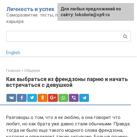
Перейти
Личность и успех
Для любых предложений по
к
Саморазвитие: тесты, психология, работа и
сайту: lokobole@cp9.ru
контенту
карьера
Поиск:
English
Главная
»
Общение
Как выбраться из френдзоны парню и начать
встречаться с девушкой
Разговоры о том, что я ее люблю, а она говорит что
любит, но как брата уже давно стали обычными. Правда
тогда не было еще такого модного слова френдзона,
которая и определяет такую ситуацию. Больше почему-