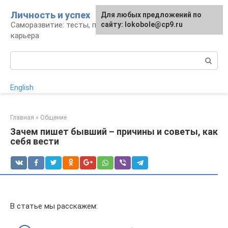
Перейти
Личность и успех
Для любых предложений по
к
Саморазвитие: тесты, психология, работа и
сайту: lokobole@cp9.ru
контенту
карьера
Поиск:
English
Главная
»
Общение
Зачем пишет бывший – причины и советы, как
себя вести
В статье мы расскажем: