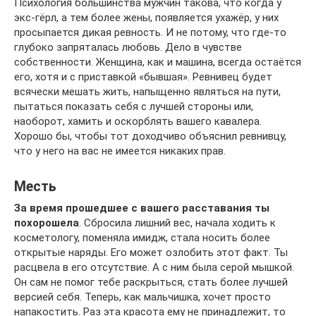
Психология большинства мужчин такова, что когда у
экс-гёрл, а тем более жены, появляется ухажёр, у них
просыпается дикая ревность. И не потому, что где-то
глубоко запряталась любовь. Дело в чувстве
собственности. Женщина, как и машина, всегда остаётся
его, хотя и с приставкой «бывшая». Ревнивец будет
всячески мешать жить, напыщенно являться на пути,
пытаться показать себя с лучшей стороны или,
наоборот, хамить и оскорблять вашего кавалера.
Хорошо бы, чтобы тот доходчиво объяснил ревнивцу,
что у него на вас не имеется никаких прав.
Месть
За время прошедшее с вашего расставания
ты
похорошела
. Сбросила лишний вес, начала ходить к
косметологу, поменяла имидж, стала носить более
открытые наряды. Его может озлобить этот факт. Ты
расцвела в его отсутствие. А с ним была серой мышкой.
Он сам не помог тебе раскрыться, стать более лучшей
версией себя. Теперь, как мальчишка, хочет просто
напакостить. Раз эта красота ему не принадлежит, то