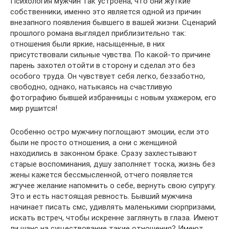
Психология мужчин так устроена, что они жуткие
собственники, именно это является одной из причин
внезапного появления бывшего в вашей жизни. Сценарий
прошлого романа выглядел приблизительно так:
отношения были яркие, насыщенные, в них
присутствовали сильные чувства. По какой-то причине
парень захотел отойти в сторону и сделал это без
особого труда. Он чувствует себя легко, беззаботно,
свободно, однако, натыкаясь на счастливую
фотографию бывшей избранницы с новым ухажером, его
мир рушится!
Особенно остро мужчину поглощают эмоции, если это
были не просто отношения, а они с женщиной
находились в законном браке. Сразу захлестывают
старые воспоминания, душу заполняет тоска, жизнь без
жены кажется бессмысленной, отчего появляется
жгучее желание напомнить о себе, вернуть свою супругу.
Это и есть настоящая ревность. Бывший мужчина
начинает писать смс, удивлять маленькими сюрпризами,
искать встреч, чтобы искренне заглянуть в глаза. Имеют
ли шанс на существование такие отношения? Имеют,