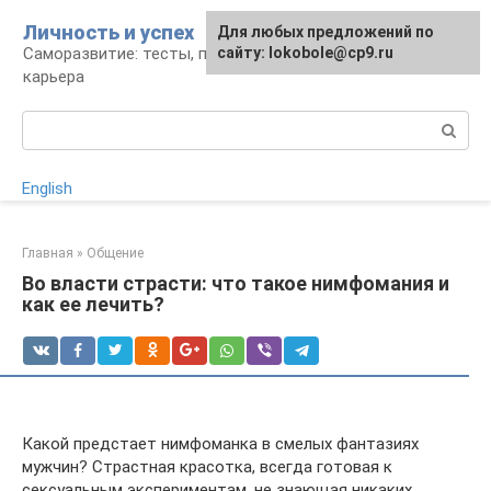
Перейти
Личность и успех
Для любых предложений по
к
Саморазвитие: тесты, психология, работа и
сайту: lokobole@cp9.ru
контенту
карьера
Поиск:
English
Главная
»
Общение
Во власти страсти: что такое нимфомания и
как ее лечить?
Какой предстает нимфоманка в смелых фантазиях
мужчин? Страстная красотка, всегда готовая к
сексуальным экспериментам, не знающая никаких