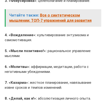
3. «Фокусировка»:
целеполагание и планирование.
Читайте также:
Все о синтетическом
мышлении: ТОП-7 упражнений для развития
4. «Вожделение»:
культивирование энтузиазма и
самомотивация.
5. «Мысли позитивно!»:
рациональное управление
мыслями.
6. «Молитвы»:
аффирмации, медитации, работа с
негативными убеждениями.
7. «Казарма»:
жесткое планирование, навязывание
извне сроков и темпов изменений.
8. «Делай, как я!»:
абсолютизация личного опыта.