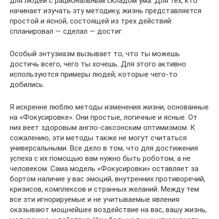
для людей с рациональным складом ума. Для тех, кто
начинает изучать эту методику, жизнь представляется
простой и ясной, состоящей из трех действий:
спланировал — сделал — достиг.
Особый энтузиазм вызывает то, что ты можешь
достичь всего, чего ты хочешь. Для этого активно
используются примеры людей, которые чего-то
добились.
Я искренне люблю методы изменения жизни, основанные
на «Фокусировке». Они простые, логичные и ясные. От
них веет здоровым англо-саксонским оптимизмом. К
сожалению, эти методы также не могут считаться
универсальными. Все дело в том, что для достижения
успеха с их помощью вам нужно быть роботом, а не
человеком. Сама модель «Фокусировки» оставляет за
бортом наличие у вас эмоций, внутренних противоречий,
кризисов, комплексов и странных желаний. Между тем
все эти игнорируемые и не учитываемые явления
оказывают мощнейшее воздействие на вас, вашу жизнь,