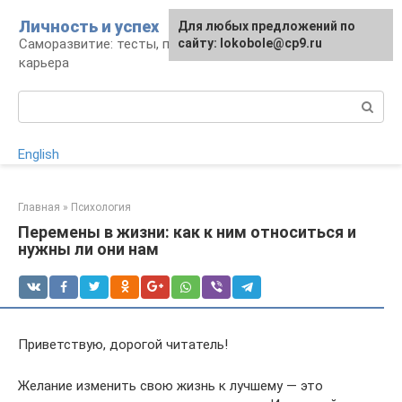
Перейти
Личность и успех
Для любых предложений по
к
Саморазвитие: тесты, психология, работа и
сайту: lokobole@cp9.ru
контенту
карьера
Поиск:
English
Главная
»
Психология
Перемены в жизни: как к ним относиться и
нужны ли они нам
Приветствую, дорогой читатель!
Желание изменить свою жизнь к лучшему — это