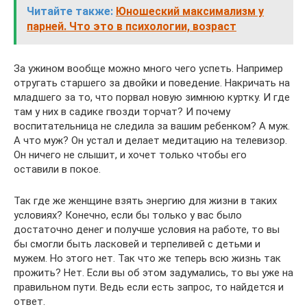
Читайте также:
Юношеский максимализм у
парней. Что это в психологии, возраст
За ужином вообще можно много чего успеть. Например
отругать старшего за двойки и поведение. Накричать на
младшего за то, что порвал новую зимнюю куртку. И где
там у них в садике гвозди торчат? И почему
воспитательница не следила за вашим ребенком? А муж.
А что муж? Он устал и делает медитацию на телевизор.
Он ничего не слышит, и хочет только чтобы его
оставили в покое.
Так где же женщине взять энергию для жизни в таких
условиях? Конечно, если бы только у вас было
достаточно денег и получше условия на работе, то вы
бы смогли быть ласковей и терпеливей с детьми и
мужем. Но этого нет. Так что же теперь всю жизнь так
прожить? Нет. Если вы об этом задумались, то вы уже на
правильном пути. Ведь если есть запрос, то найдется и
ответ.