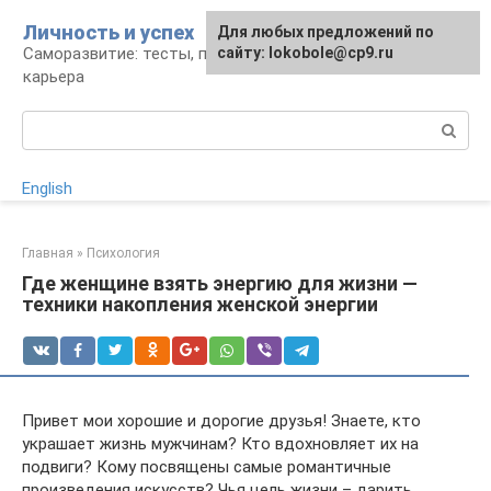
Перейти
Личность и успех
Для любых предложений по
к
Саморазвитие: тесты, психология, работа и
сайту: lokobole@cp9.ru
контенту
карьера
Поиск:
English
Главная
»
Психология
Где женщине взять энергию для жизни —
техники накопления женской энергии
Привет мои хорошие и дорогие друзья! Знаете, кто
украшает жизнь мужчинам? Кто вдохновляет их на
подвиги? Кому посвящены самые романтичные
произведения искусств? Чья цель жизни – дарить