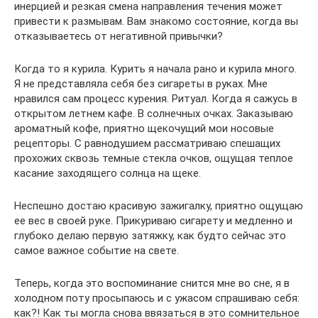
инерцией и резкая смена направления течения может
привести к размывам. Вам знакомо состояние, когда вы
отказываетесь от негативной привычки?
Когда то я курила. Курить я начала рано и курила много.
Я не представляла себя без сигареты в руках. Мне
нравился сам процесс курения. Ритуал. Когда я сажусь в
открытом летнем кафе. В солнечных очках. Заказываю
ароматный кофе, приятно щекочущий мои носовые
рецепторы. С равнодушием рассматриваю спешащих
прохожих сквозь темные стекла очков, ощущая теплое
касание заходящего солнца на щеке.
Неспешно достаю красивую зажигалку, приятно ощущаю
ее вес в своей руке. Прикуриваю сигарету и медленно и
глубоко делаю первую затяжку, как будто сейчас это
самое важное событие на свете.
Теперь, когда это воспоминание снится мне во сне, я в
холодном поту просыпаюсь и с ужасом спрашиваю себя:
как?! Как ты могла снова ввязаться в это сомнительное