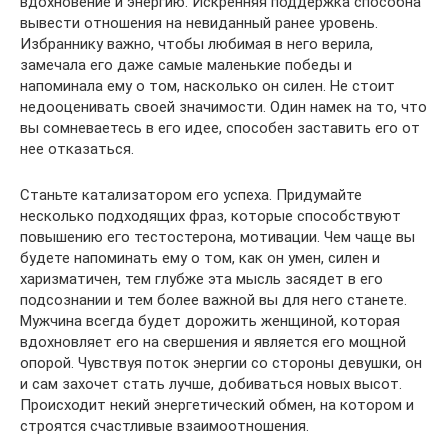
вдохновение и энергию. Искренняя поддержка способна
вывести отношения на невиданный ранее уровень.
Избраннику важно, чтобы любимая в него верила,
замечала его даже самые маленькие победы и
напоминала ему о том, насколько он силен. Не стоит
недооценивать своей значимости. Один намек на то, что
вы сомневаетесь в его идее, способен заставить его от
нее отказаться.
Станьте катализатором его успеха. Придумайте
несколько подходящих фраз, которые способствуют
повышению его тестостерона, мотивации. Чем чаще вы
будете напоминать ему о том, как он умен, силен и
харизматичен, тем глубже эта мысль засядет в его
подсознании и тем более важной вы для него станете.
Мужчина всегда будет дорожить женщиной, которая
вдохновляет его на свершения и является его мощной
опорой. Чувствуя поток энергии со стороны девушки, он
и сам захочет стать лучше, добиваться новых высот.
Происходит некий энергетический обмен, на котором и
строятся счастливые взаимоотношения.