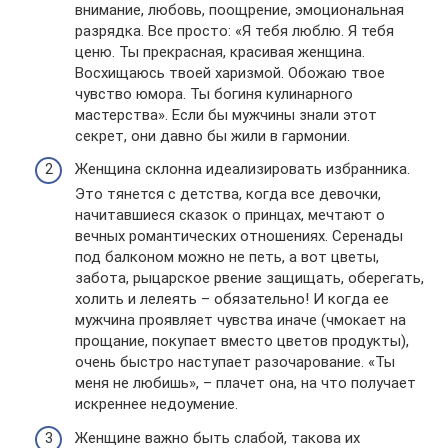
внимание, любовь, поощрение, эмоциональная
разрядка. Все просто: «Я тебя люблю. Я тебя
ценю. Ты прекрасная, красивая женщина.
Восхищаюсь твоей харизмой. Обожаю твое
чувство юмора. Ты богиня кулинарного
мастерства». Если бы мужчины знали этот
секрет, они давно бы жили в гармонии.
Женщина склонна идеализировать избранника.
Это тянется с детства, когда все девочки,
начитавшиеся сказок о принцах, мечтают о
вечных романтических отношениях. Серенады
под балконом можно не петь, а вот цветы,
забота, рыцарское рвение защищать, оберегать,
холить и лелеять – обязательно! И когда ее
мужчина проявляет чувства иначе (чмокает на
прощание, покупает вместо цветов продукты),
очень быстро наступает разочарование. «Ты
меня не любишь», – плачет она, на что получает
искреннее недоумение.
Женщине важно быть слабой, такова их