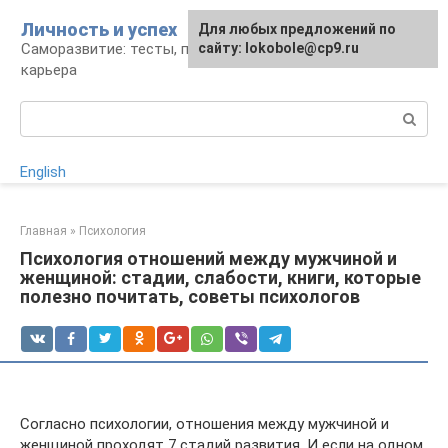
Перейти
Личность и успех
Для любых предложений по
к
Саморазвитие: тесты, психология, работа и
сайту: lokobole@cp9.ru
контенту
карьера
Поиск:
English
Главная
»
Психология
Психология отношений между мужчиной и
женщиной: стадии, слабости, книги, которые
полезно почитать, советы психологов
Согласно психологии, отношения между мужчиной и
женщиной проходят 7 стадий развития. И если на одном