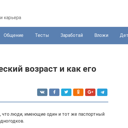
 и карьера
Общение
Тесты
Заработай
Вложи
Де
еский возраст и как его
, что люди, имеющие один и тот же паспортный
одногодков.