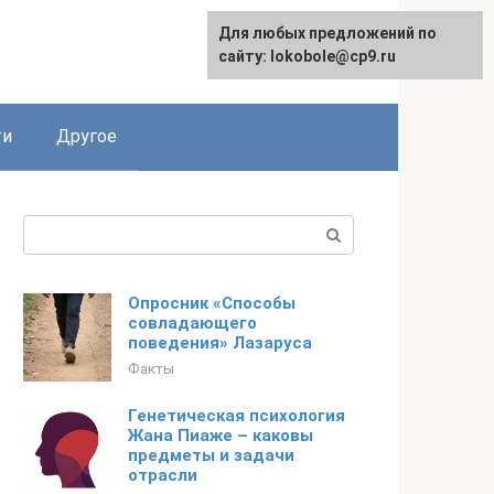
Для любых предложений по
English
сайту: lokobole@cp9.ru
ти
Другое
Поиск:
Опросник «Способы
совладающего
поведения» Лазаруса
Факты
Генетическая психология
Жана Пиаже – каковы
предметы и задачи
отрасли